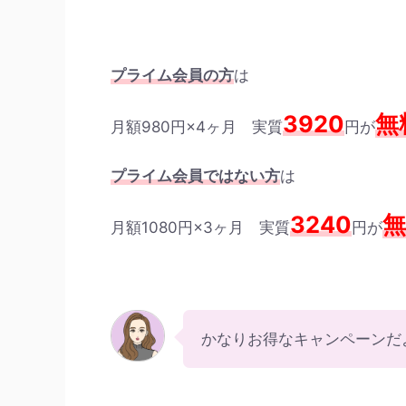
プライム会員の方
は
3920
無
月額980円×4ヶ月 実質
円が
プライム会員ではない方
は
3240
無
月額1080円×3ヶ月 実質
円が
かなりお得なキャンペーンだ