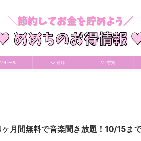
節約してお金を貯めよう
セール
付録
懸賞
ited 4ヶ月間無料で音楽聞き放題！10/15ま