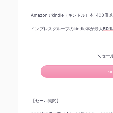
Amazonでkindle（キンドル）本14
インプレスグループのkindle本が最大
50％
＼セー
k
【セール期間】