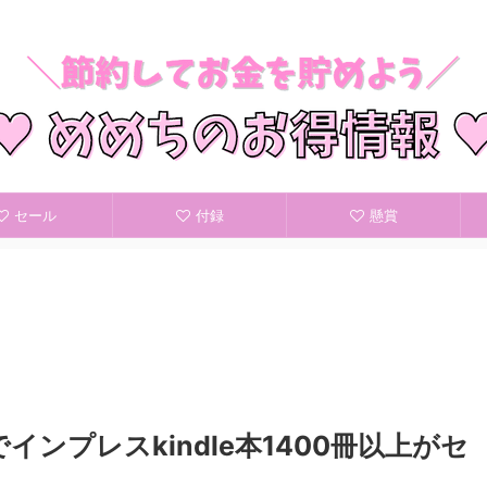
節約してお金を貯めよう
セール
付録
懸賞
でインプレスkindle本1400冊以上がセ