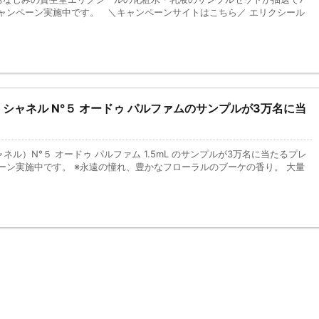
ャンペーン実施中です。 ＼キャンペーンサイトはこちら／ エリクシール
賞】シャネル N°５ オードゥ パルファムのサンプルが3万名に当
ャネル）N°５ オードゥ パルファム 1.5mL のサンプルが3万名に当たるプレ
ーン実施中です。 ※永遠の憧れ、豊かなフローラルのブーケの香り。 大量