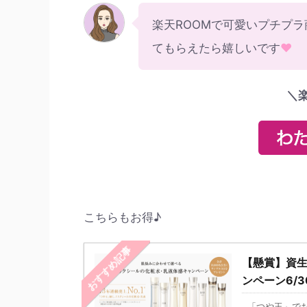
楽天ROOMで可愛いプチプ
てもらえたら嬉しいです
♥
＼
こちらもお得♪
おすすめ記事
【懸賞】資生
ンペーン6/3
「つや玉」でお