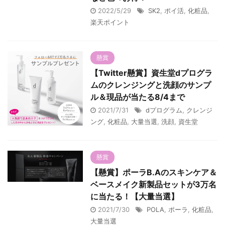
2022/5/29
SK2
,
ポイ活
,
化粧品
,
楽天ポイント
懸賞
【Twitter懸賞】資生堂dプログラ
ムのクレンジングと洗顔のサンプ
ル＆現品が当たる8/4まで
2021/7/31
dプログラム
,
クレンジ
ング
,
化粧品
,
大量当選
,
洗顔
,
資生堂
懸賞
【懸賞】ポーラB.Aのスキンケア＆
ベースメイク新製品セットが3万名
に当たる！【大量当選】
2021/7/30
POLA
,
ポーラ
,
化粧品
,
大量当選