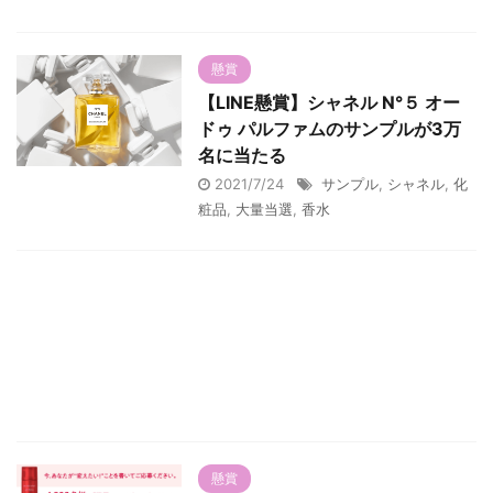
懸賞
【LINE懸賞】シャネル N°５ オー
ドゥ パルファムのサンプルが3万
名に当たる
2021/7/24
サンプル
,
シャネル
,
化
粧品
,
大量当選
,
香水
懸賞