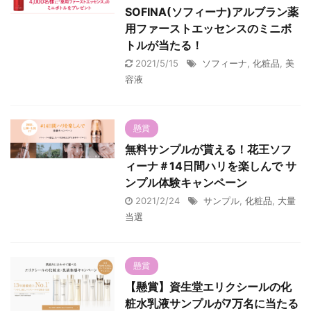
SOFINA(ソフィーナ)アルブラン薬
用ファーストエッセンスのミニボ
トルが当たる！
2021/5/15
ソフィーナ
,
化粧品
,
美
容液
懸賞
無料サンプルが貰える！花王ソフ
ィーナ＃14日間ハリを楽しんで サ
ンプル体験キャンペーン
2021/2/24
サンプル
,
化粧品
,
大量
当選
懸賞
【懸賞】資生堂エリクシールの化
粧水乳液サンプルが7万名に当たる